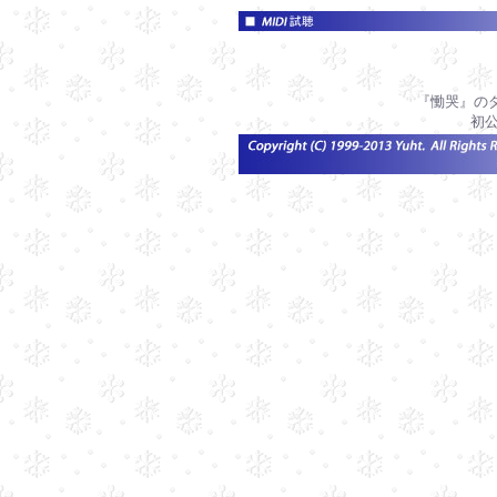
『慟哭』のダ
初公